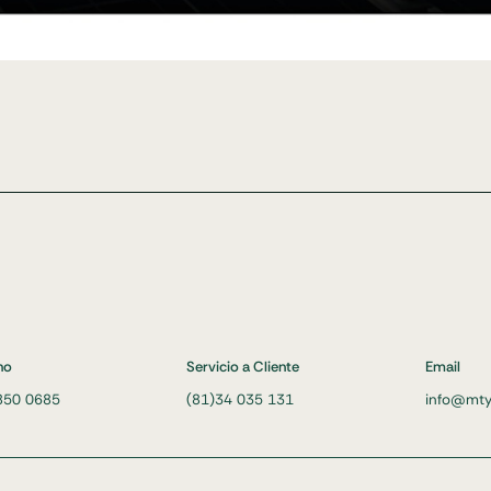
no
Servicio a Cliente
Email
850 0685
(81)34 035 131
info@mty