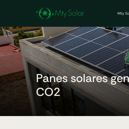
Mty So
Panes solares ge
CO2