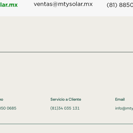
no
Servicio a Cliente
Email
850 0685
(81)34 035 131
info@mty